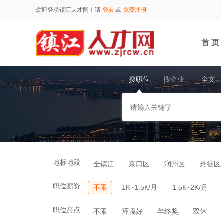
欢迎登录镇江人才网！请
登录
或
免费注册
首 页
搜职位
搜企业
全文
地标地段
全镇江
京口区
润州区
丹徒区
职位薪资
不限
1K~1.5K/月
1.5K~2K/月
职位亮点
不限
环境好
年终奖
双休