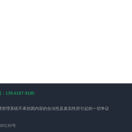
139-6197-9185
网管理系统不承担因内容的合法性及真实性所引起的一切争议
00130号