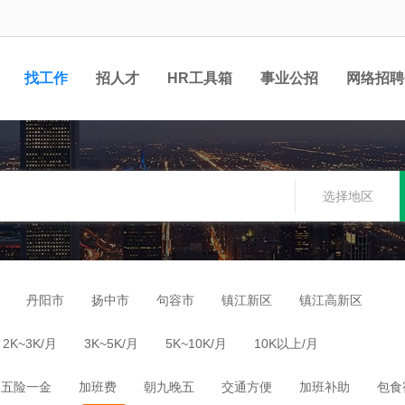
找工作
招人才
HR工具箱
事业公招
网络招聘
选择地区
丹阳市
扬中市
句容市
镇江新区
镇江高新区
2K~3K/月
3K~5K/月
5K~10K/月
10K以上/月
五险一金
加班费
朝九晚五
交通方便
加班补助
包食