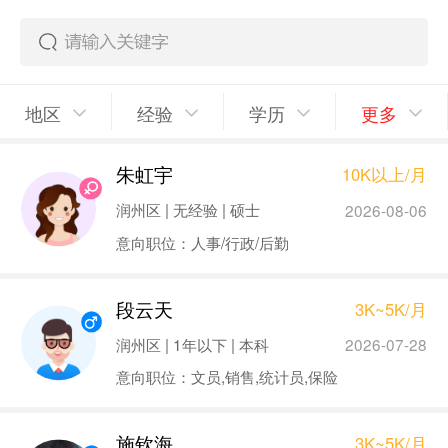
地区
经验
学历
更多
朱虹宇
10K以上/月
润州区 | 无经验 | 硕士
2026-08-06
意向职位：人事/行政/后勤
段云天
3K~5K/月
润州区 | 1年以下 | 本科
2026-07-28
意向职位：文员,销售,统计员,保险
施钦海
3K~5K/月