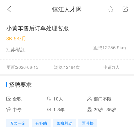
镇江人才网
小黄车售后订单处理客服
3K-5K/月
距您12756.9km
江苏/镇江
更新:2026-06-15
浏览:12484次
申请:1人
招聘要求
全职
10人
部门不限
中专
1-3年
20岁--35岁
五险一金
有补助
加班补助
晋升快