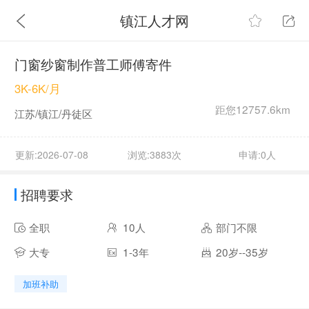
镇江人才网
门窗纱窗制作普工师傅寄件
3K-6K/月
距您12757.6km
江苏/镇江/丹徒区
更新:2026-07-08
浏览:3883次
申请:0人
招聘要求
全职
10人
部门不限
大专
1-3年
20岁--35岁
加班补助