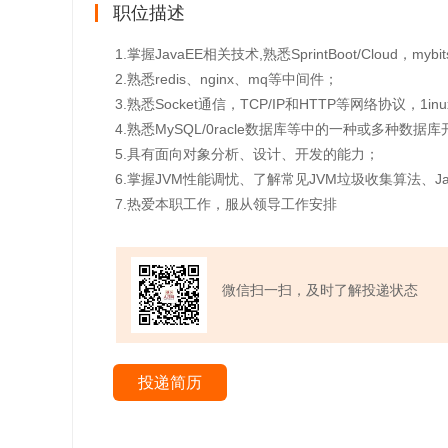
职位描述
1.掌握JavaEE相关技术,熟悉SprintBoot/Cloud，my
2.熟悉redis、nginx、mq等中间件；
3.熟悉Socket通信，TCP/IP和HTTP等网络协议，1i
4.熟悉MySQL/0racle数据库等中的一种或多种数据
5.具有面向对象分析、设计、开发的能力；
6.掌握JVM性能调忧、了解常见JVM垃圾收集算法、J
7.热爱本职工作，服从领导工作安排
微信扫一扫，及时了解投递状态
投递简历