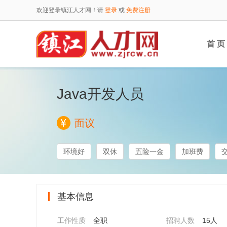
欢迎登录镇江人才网！请
登录
或
免费注册
首 页
Java开发人员
面议
环境好
双休
五险一金
加班费
基本信息
工作性质
全职
招聘人数
15人