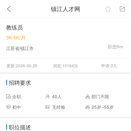
镇江人才网
教练员
3K-6K/月
距您0m
江苏省/镇江市
更新:2026-06-25
浏览:10164次
申请:0人
招聘要求
全职
40人
部门不限
初中
无经验
25岁--55岁
职位描述