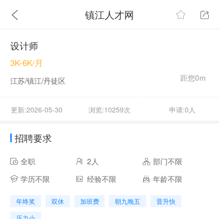
镇江人才网
设计师
3K-6K/月
距您0m
江苏/镇江/丹徒区
更新:2026-05-30
浏览:10259次
申请:0人
招聘要求
全职
2人
部门不限
学历不限
经验不限
年龄不限
年终奖
双休
加班费
朝九晚五
晋升快
压力小