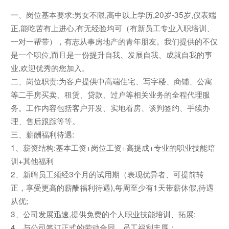
一、岗位基本要求:男女不限,高中以上学历,20岁-35岁,仪表端
正,能吃苦有上进心,有无经验均可（有新员工专业入职培训、
一对一帮带），有志从事房地产的青年朋友。我们提供的不仅
是一个职位,而且是一份提升自我、发展自我、成就自我的事
业,欢迎优秀的您加入。
二、岗位职责:为客户提供中高端住宅、写字楼、商铺、公寓
等二手房买卖、租赁、贷款、过户等相关业务的全程代理服
务。工作内容包括客户开发、实地看房、谈判签约、手续办
理、售后跟踪等等。
三、薪酬福利待遇:
1、薪资结构:基本工资+岗位工资+高提成+专业的职业技能培
训+其他福利
2、新聘员工须经3个月的试用期（表现优异者、可提前转
正，享受更高的薪酬福利待遇),每周至少有1天带薪休假,待遇
从优;
3、公司发展迅速,提供免费的个人职业技能培训、拓展;
4、与公司签订正式的劳动合同，员工福利丰厚；