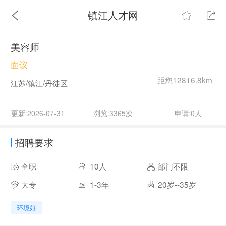
镇江人才网
美容师
面议
距您12816.8km
江苏/镇江/丹徒区
更新:2026-07-31
浏览:3365次
申请:0人
招聘要求
全职
10人
部门不限
大专
1-3年
20岁--35岁
环境好