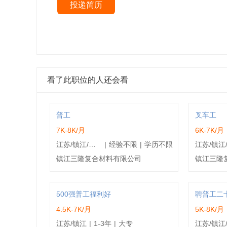
投递简历
看了此职位的人还会看
普工
叉车工
7K-8K/月
6K-7K/月
江苏/镇江/丹徒区
|
经验不限
|
学历不限
镇江三隆复合材料有限公司
镇江三隆
500强普工福利好
聘普工二
4.5K-7K/月
5K-8K/月
江苏/镇江
|
1-3年
|
大专