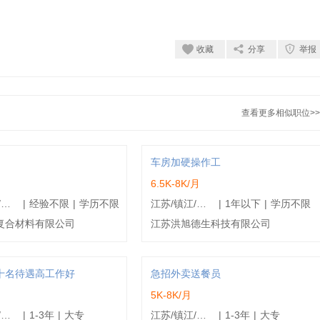
收藏
分享
举报
查看更多相似职位>>
车房加硬操作工
6.5K-8K/月
江苏/镇江/丹徒区
|
经验不限
|
学历不限
江苏/镇江/丹阳市
|
1年以下
|
学历不限
复合材料有限公司
江苏洪旭德生科技有限公司
十名待遇高工作好
急招外卖送餐员
5K-8K/月
江苏/镇江/京口区
|
1-3年
|
大专
江苏/镇江/润州区
|
1-3年
|
大专