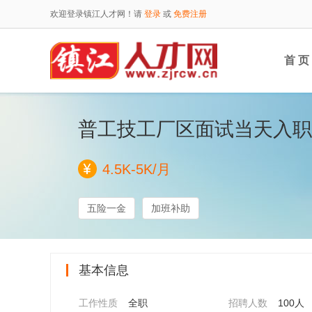
欢迎登录镇江人才网！请
登录
或
免费注册
首 页
普工技工厂区面试当天入职
4.5K-5K/月
五险一金
加班补助
基本信息
工作性质
全职
招聘人数
100人