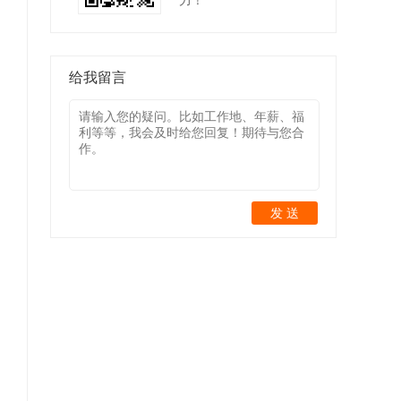
力！
给我留言
发 送