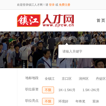
欢迎登录镇江人才网！请
登录
或
免费注册
首 页
搜职位
搜企业
全文
地标地段
全镇江
京口区
润州区
丹徒区
职位薪资
不限
1K~1.5K/月
1.5K~2K/月
职位亮点
不限
环境好
年终奖
双休