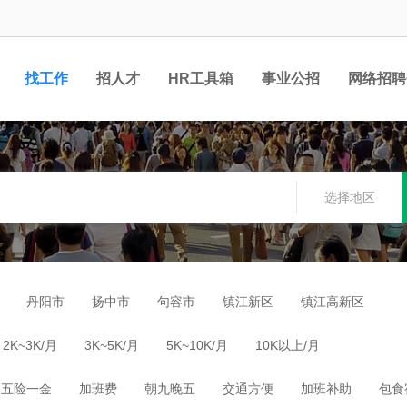
找工作
招人才
HR工具箱
事业公招
网络招聘
选择地区
丹阳市
扬中市
句容市
镇江新区
镇江高新区
2K~3K/月
3K~5K/月
5K~10K/月
10K以上/月
五险一金
加班费
朝九晚五
交通方便
加班补助
包食