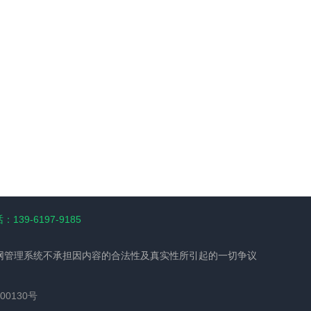
139-6197-9185
网管理系统不承担因内容的合法性及真实性所引起的一切争议
00130号