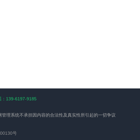
139-6197-9185
网管理系统不承担因内容的合法性及真实性所引起的一切争议
00130号