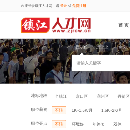
欢迎登录镇江人才网！请
登录
或
免费注册
首 页
搜职位
搜企业
全文
地标地段
全镇江
京口区
润州区
丹徒区
职位薪资
不限
1K~1.5K/月
1.5K~2K/月
职位亮点
不限
环境好
年终奖
双休