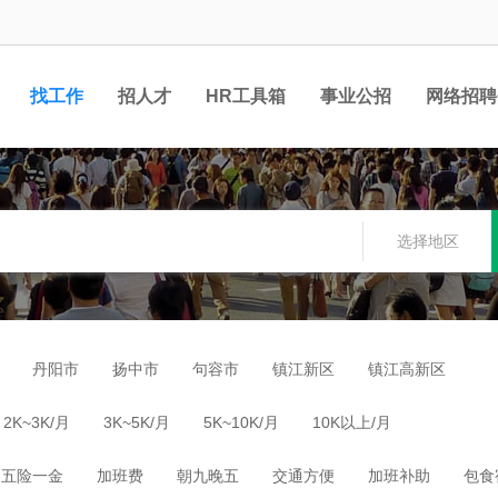
找工作
招人才
HR工具箱
事业公招
网络招聘
选择地区
丹阳市
扬中市
句容市
镇江新区
镇江高新区
2K~3K/月
3K~5K/月
5K~10K/月
10K以上/月
五险一金
加班费
朝九晚五
交通方便
加班补助
包食