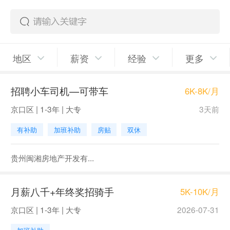
地区
薪资
经验
更多
招聘小车司机—可带车
6K-8K/月
京口区 | 1-3年 | 大专
3天前
有补助
加班补助
房贴
双休
贵州闽湘房地产开发有...
月薪八千+年终奖招骑手
5K-10K/月
京口区 | 1-3年 | 大专
2026-07-31