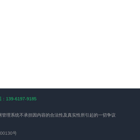
139-6197-9185
网管理系统不承担因内容的合法性及真实性所引起的一切争议
00130号