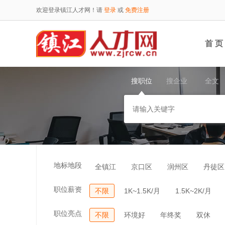
欢迎登录镇江人才网！请
登录
或
免费注册
首 页
搜职位
搜企业
全文
地标地段
全镇江
京口区
润州区
丹徒区
职位薪资
不限
1K~1.5K/月
1.5K~2K/月
职位亮点
不限
环境好
年终奖
双休