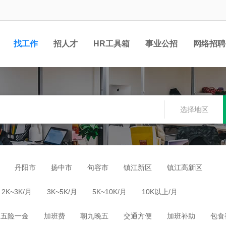
找工作
招人才
HR工具箱
事业公招
网络招聘
选择地区
丹阳市
扬中市
句容市
镇江新区
镇江高新区
2K~3K/月
3K~5K/月
5K~10K/月
10K以上/月
五险一金
加班费
朝九晚五
交通方便
加班补助
包食