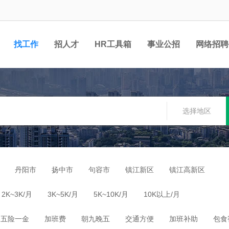
找工作
招人才
HR工具箱
事业公招
网络招聘
选择地区
丹阳市
扬中市
句容市
镇江新区
镇江高新区
2K~3K/月
3K~5K/月
5K~10K/月
10K以上/月
五险一金
加班费
朝九晚五
交通方便
加班补助
包食