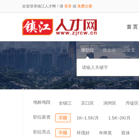
欢迎登录镇江人才网！请
登录
或
免费注册
首 页
搜职位
搜企业
全文
地标地段
全镇江
京口区
润州区
丹徒区
职位薪资
不限
1K~1.5K/月
1.5K~2K/月
职位亮点
不限
环境好
年终奖
双休