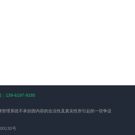
139-6197-9185
网管理系统不承担因内容的合法性及真实性所引起的一切争议
00130号