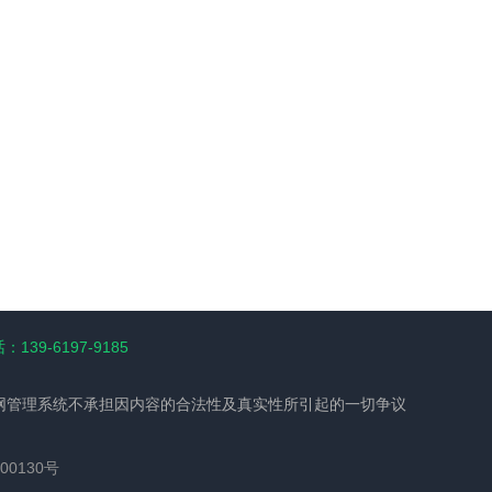
139-6197-9185
网管理系统不承担因内容的合法性及真实性所引起的一切争议
00130号