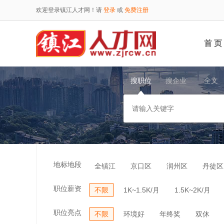
欢迎登录镇江人才网！请
登录
或
免费注册
首 页
搜职位
搜企业
全文
地标地段
全镇江
京口区
润州区
丹徒区
职位薪资
不限
1K~1.5K/月
1.5K~2K/月
职位亮点
不限
环境好
年终奖
双休