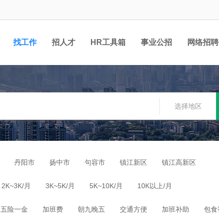
找工作
招人才
HR工具箱
事业公招
网络招聘
选择地区
丹阳市
扬中市
句容市
镇江新区
镇江高新区
2K~3K/月
3K~5K/月
5K~10K/月
10K以上/月
五险一金
加班费
朝九晚五
交通方便
加班补助
包食