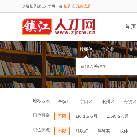
欢迎登录镇江人才网！请
登录
或
免费注册
首 页
搜职位
搜企业
全文
地标地段
全镇江
京口区
润州区
丹徒区
职位薪资
不限
1K~1.5K/月
1.5K~2K/月
职位亮点
不限
环境好
年终奖
双休