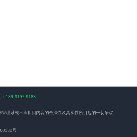
139-6197-9185
网管理系统不承担因内容的合法性及真实性所引起的一切争议
00130号