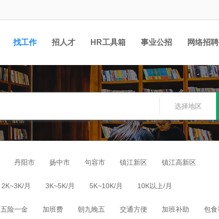
找工作
招人才
HR工具箱
事业公招
网络招聘
选择地区
丹阳市
扬中市
句容市
镇江新区
镇江高新区
2K~3K/月
3K~5K/月
5K~10K/月
10K以上/月
五险一金
加班费
朝九晚五
交通方便
加班补助
包食