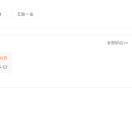
休
五险一金
全部职位>>
9K/月
6-12