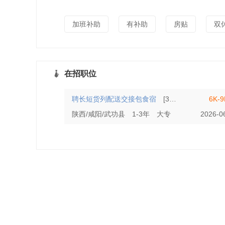
加班补助
有补助
房贴
双
在招职位
聘长短货列配送交接包食宿
[30人]
6K-
陕西/咸阳/武功县
1-3年
大专
2026-0