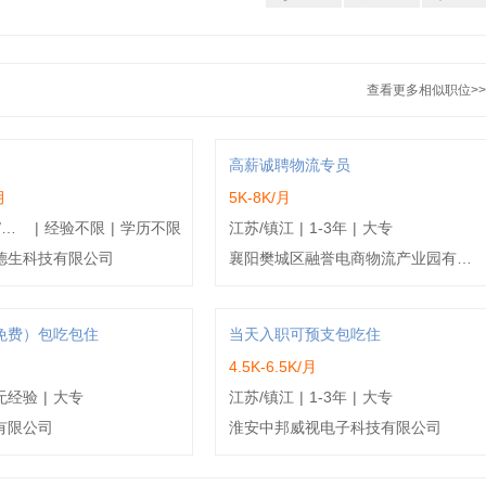
查看更多相似职位>>
高薪诚聘物流专员
月
5K-8K/月
江苏/镇江/丹阳市
|
经验不限
|
学历不限
江苏/镇江
|
1-3年
|
大专
德生科技有限公司
襄阳樊城区融誉电商物流产业园有限公司
免费）包吃包住
当天入职可预支包吃住
月
4.5K-6.5K/月
无经验
|
大专
江苏/镇江
|
1-3年
|
大专
有限公司
淮安中邦威视电子科技有限公司