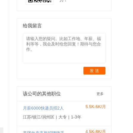
力！
给我留言
发 送
该公司的其他职位
更多
5.5K-6K/月
月薪6000快递员招2人
江苏/镇江/润州区
|
大专
|
1-3年
4.5K-8K/月