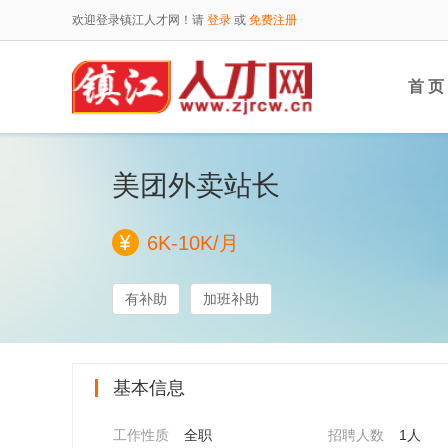
欢迎登录镇江人才网！请
登录
或
免费注册
首 页
美团外卖站长
6K-10K/月
有补助
加班补助
基本信息
工作性质
全职
招聘人数
1人