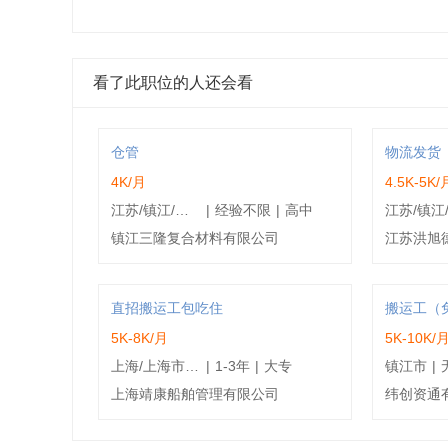
看了此职位的人还会看
仓管
物流发货
4K/月
4.5K-5K/
江苏/镇江/丹徒区
|
经验不限
|
高中
镇江三隆复合材料有限公司
江苏洪旭
直招搬运工包吃住
搬运工（
5K-8K/月
5K-10K/
上海/上海市/宝山区
|
1-3年
|
大专
镇江市
|
上海靖康船舶管理有限公司
纬创资通