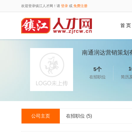
欢迎登录镇江人才网！请
登录
或
免费注册
首 页
南通润达营销策划
1
5个
在招职位
简历
公司主页
在招职位
(5)