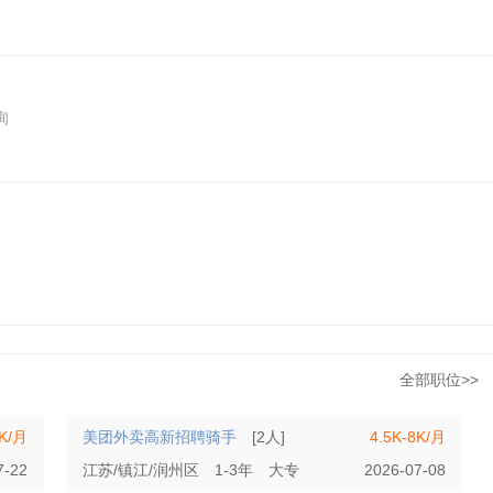
询
全部职位>>
6K/月
美团外卖高新招聘骑手
[2人]
4.5K-8K/月
7-22
江苏/镇江/润州区
1-3年
大专
2026-07-08