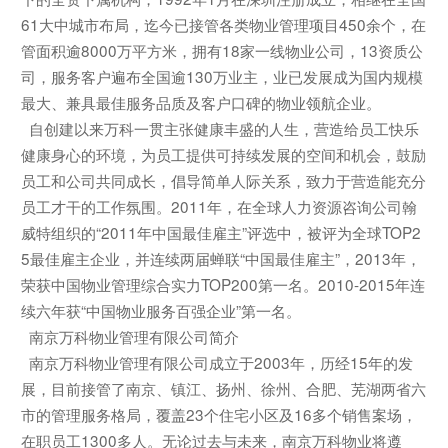
61大中城市布局，迄今已接管各类物业管理项目450余个，在
管面积逾8000万平方米，拥有18家一线物业公司，13资质公
司，服务客户遍布全国逾130万业主，业已发展成为国内规模
最大、兼具最佳服务品质及客户口碑的物业领航企业。
自创建以来万科一贯主张健康丰盛的人生，营造给员工快乐
健康身心的环境，为员工提供可持续发展的空间和机会，鼓励
员工和公司共同成长，倡导简单人际关系，致力于营造能充分
员工才干的工作氛围。2011年，在全球人力资源咨询公司翰
威特组织的“2011年中国最佳雇主”评选中，被评为全球TOP2
5最佳雇主企业，并连续两届蝉联“中国最佳雇主”，2013年，
荣获中国物业管理综合实力TOP200第一名。2010-2015年连
续六年获“中国物业服务百强企业”第一名。
南京万科物业管理有限公司简介
南京万科物业管理有限公司成立于2003年，历经15年的发
展，目前接管了南京、镇江、扬州、徐州、合肥、芜湖两省六
市的管理服务格局，覆盖23个住宅小区及16多个销售案场，
在职员工1300多人。无论过去与未来，南京万科物业将遵