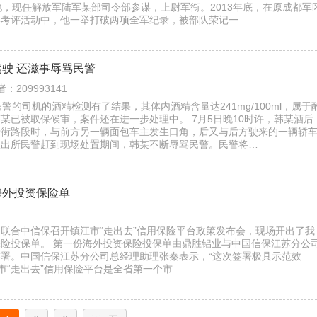
他，现任解放军陆军某部司令部参谋，上尉军衔。2013年底，在原成都军
兵考评活动中，他一举打破两项全军纪录，被部队荣记一…
驶 还滋事辱骂民警
作者：209993141
警的司机的酒精检测有了结果，其体内酒精含量达241mg/100ml，属于
某已被取保候审，案件还在进一步处理中。 7月5日晚10时许，韩某酒后
老街路段时，与前方另一辆面包车主发生口角，后又与后方驶来的一辆轿
派出所民警赶到现场处置期间，韩某不断辱骂民警。民警将…
海外投资保险单
联合中信保召开镇江市“走出去”信用保险平台政策发布会，现场开出了我
险投保单。 第一份海外投资保险投保单由鼎胜铝业与中国信保江苏分公
署。中国信保江苏分公司总经理助理张秦表示，“这次签署极具示范效
江市“走出去”信用保险平台是全省第一个市…