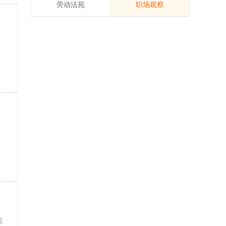
劳动法苑
职场观察
道
产
部
源