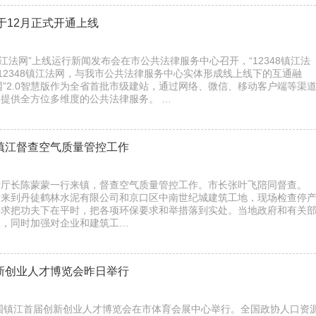
网”于12月正式开通上线
8镇江法网”上线运行新闻发布会在市公共法律服务中心召开，“12348镇江法
2348镇江法网，与我市公共法律服务中心实体形成线上线下的互通融
法网”2.0智慧版作为全省首批市级建站，通过网络、微信、移动客户端等渠
提供全方位多维度的公共法律服务。 …
来镇江督查空气质量管控工作
厅厅长陈蒙蒙一行来镇，督查空气质量管控工作。市长张叶飞陪同督查。
到丹徒鹤林水泥有限公司和京口区中南世纪城建筑工地，现场检查停
要求把功夫下在平时，把各项环保要求和举措落到实处。当地政府和有关
查，同时加强对企业和建筑工…
创新创业人才博览会昨日举行
中国镇江首届创新创业人才博览会在市体育会展中心举行。全国政协人口资