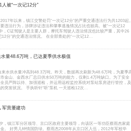
1人被“一次记12分”
017年以来，镇江交警处罚“一次记12分”的严重交通违法行为共1203起
要违法行为，涉牌涉证违法和肇事逃逸情况占比也较高。被“一次记12
驶人中，C证驾驶人是主要人群，摩托车驾驶人违法情况也比较严重，其中26
12分”的交通违法情况。 在全部查处的“一次记12…
水量48.6万吨，已达夏季供水极值
自来水供水量冲高到48.3万吨。昨天，数据再次刷新为48.6万吨，为夏季
市金山、金西水厂总日供水50万吨的能力，仅剩1.4万吨缺口。为了安全
司全员严阵以待、加强巡检，并运用远程监控系统对泵站泵房进行管控，
的突发状况。 手执听针“听”泵机 一天巡检12次…
 军营屡建功
前夕，镇江军分区领导、京口区政府主要领导，向该区一等功臣蔡雨杰家庭
金。 好男儿钟情国防绿。蔡雨杰2008年从京口区入伍，2012年军校毕