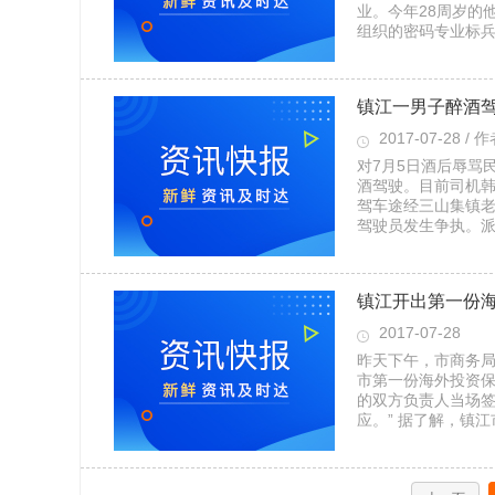
业。今年28周岁的
组织的密码专业标
镇江一男子醉酒驾
2017-07-28 / 
对7月5日酒后辱骂民
酒驾驶。目前司机韩
驾车途经三山集镇
驾驶员发生争执。
镇江开出第一份
2017-07-28
昨天下午，市商务局
市第一份海外投资保
的双方负责人当场签
应。” 据了解，镇