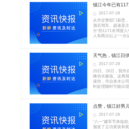
镇江今年已有117
2017-07-28
从市交警部门获悉，2
酒后驾车、超速是主
分”的1171名驾
人有两次以上“一次记
天气热，镇江日供
2017-07-28
25日、26日，我市
峰供水极值。这离我
保供，市自来水公
时处理随时可能出现
点赞，镇江好男儿
2017-07-28
“八一”建军节来临
颁发了立功奖状和奖