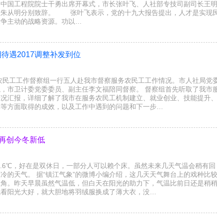
、中国工程院院士干勇出席开幕式，市长张叶飞、人社部专技司副司长王
长朱从明分别致辞。 张叶飞表示，党的十九大报告提出，人才是实现
竞争主动的战略资源。功以…
待遇2017调整补发到位
省农民工工作督察组一行五人赴我市督察服务农民工工作情况。市人社局党
，市卫计委党委委员、副主任李文福陪同督察。 督察组首先听取了我市
情况汇报，详细了解了我市在服务农民工机制建立、就业创业、技能提升
享等方面取得的成效，以及工作中遇到的问题和下一步…
温再创今冬新低
1.6℃，好在是双休日，一部分人可以赖个床。虽然未来几天气温会稍有回
冷的天气。 据“镇江气象”的微博小编介绍，这几天天气舞台上的戏种比
主角。昨天早晨虽然气温低，但白天在阳光的助力下，气温比前日还是稍
我看阳光大好，就大胆地将羽绒服换成了薄大衣，没…